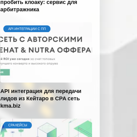
пробить клоаку: сервис для
арбитражника
API ИНТЕГРАЦИИ С ПП
API интеграция для передачи
лидов из Кейтаро в CPA сеть
kma.biz
CPA КЕЙСЫ