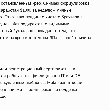
о остановленным крео. Снимаю формулировки
заработай $1000 за неделю», личные
ю. Открываю лендинг с чистого браузера в
екунды, без редиректов, с видимыми
торый буквально совпадает с тем, что
том на крео и контентом ЛПа — топ-1 причина
 или регистрационный сертификат — в
сли работаю как физлицо в гео IT или DE —
ез купленных шаблонов. Meta хранит хеши
пелляциями — один прокол по подделке
гда.