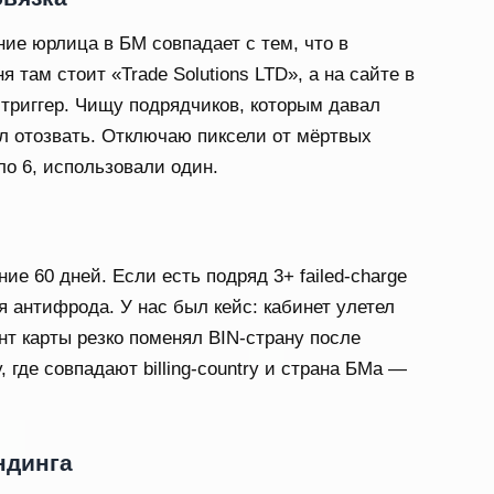
ие юрлица в БМ совпадает с тем, что в
я там стоит «Trade Solutions LTD», а на сайте в
риггер. Чищу подрядчиков, которым давал
ыл отозвать. Отключаю пиксели от мёртвых
ло 6, использовали один.
е 60 дней. Если есть подряд 3+ failed-charge
я антифрода. У нас был кейс: кабинет улетел
тент карты резко поменял BIN-страну после
 где совпадают billing-country и страна БМа —
ндинга