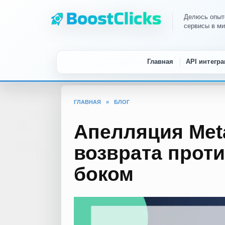
Перейти
к
Делюсь опыто
сервисы в м
содержанию
Главная
API интегра
ГЛАВНАЯ
»
БЛОГ
Апелляция Met
возврата проти
боком