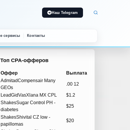
Наш Telegram
е сервисы
Контакты
Топ CPA-офферов
Оффер
Выплата
Admitad
Compensair Many
.00 12
GEOs
LeadGid
VasXlana MX CPL
$1.2
Shakes
Sugar Control PH -
$25
diabetes
Shakes
Shivital CZ low -
$20
papillomas