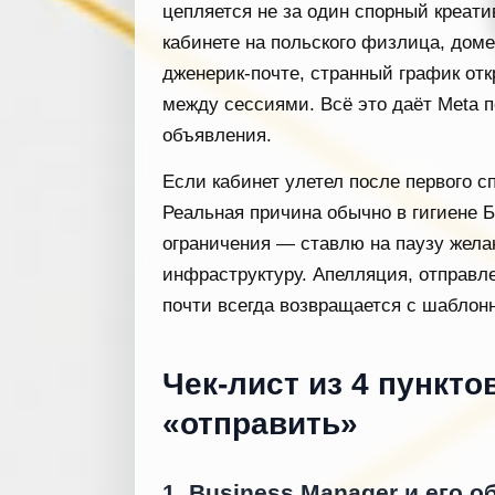
цепляется не за один спорный креатив
кабинете на польского физлица, дом
дженерик-почте, странный график откр
между сессиями. Всё это даёт Meta п
объявления.
Если кабинет улетел после первого с
Реальная причина обычно в гигиене Б
ограничения — ставлю на паузу жела
инфраструктуру. Апелляция, отправле
почти всегда возвращается с шаблонн
Чек-лист из 4 пункто
«отправить»
1. Business Manager и его о