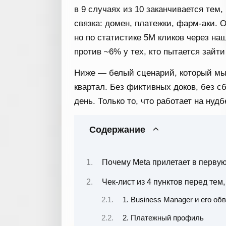
в 9 случаях из 10 заканчивается тем,
связка: домен, платежки, фарм-аки.
но по статистике 5М кликов через на
против ~6% у тех, кто пытается зайти
Ниже — белый сценарий, который мы 
квартал. Без фиктивных доков, без с
день. Только то, что работает на нуд
Содержание
Почему Meta прилетает в первую 
Чек-лист из 4 пунктов перед тем
1. Business Manager и его об
2. Платежный профиль