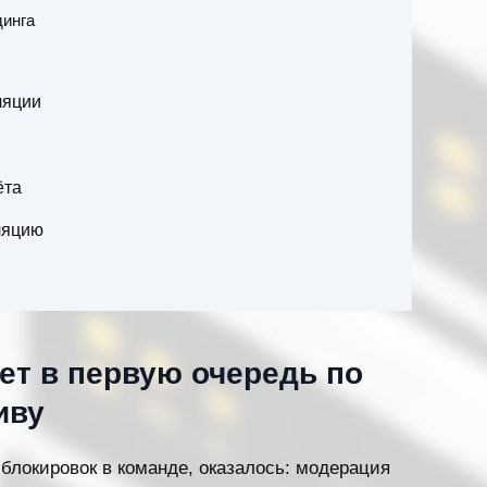
динга
ляции
ёта
ляцию
ет в первую очередь по
иву
 блокировок в команде, оказалось: модерация