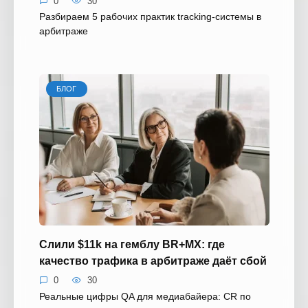
0
30
Разбираем 5 рабочих практик tracking-системы в
арбитраже
БЛОГ
Слили $11k на гемблу BR+MX: где
качество трафика в арбитраже даёт сбой
0
30
Реальные цифры QA для медиабайера: CR по