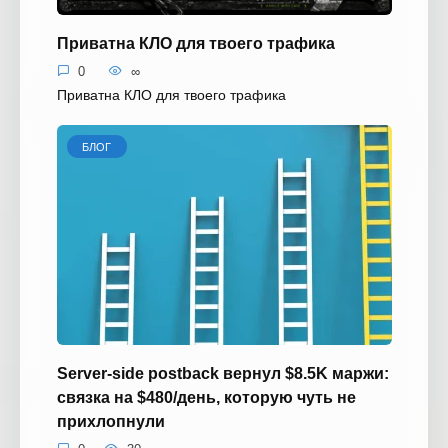
Приватна КЛО для твоего трафика
0
∞
Приватна КЛО для твоего трафика
БЛОГ
Server-side postback вернул $8.5K маржи:
связка на $480/день, которую чуть не
прихлопнули