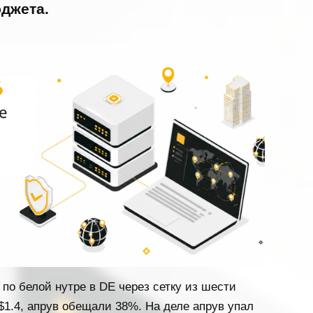
джета.
по белой нутре в DE через сетку из шести
$1.4, апрув обещали 38%. На деле апрув упал