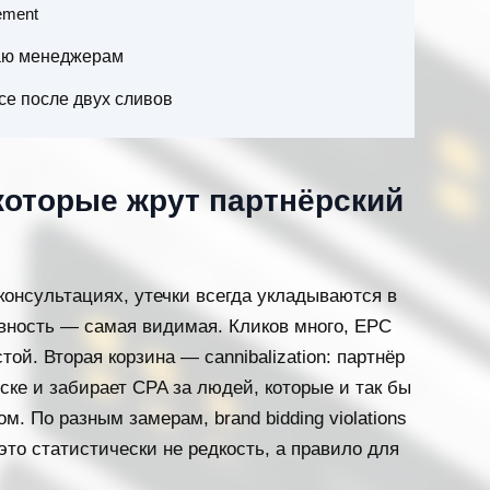
ement
 даю менеджерам
се после двух сливов
 которые жрут партнёрский
консультациях, утечки всегда укладываются в
вность — самая видимая. Кликов много, EPC
той. Вторая корзина — cannibalization: партнёр
ске и забирает CPA за людей, которые и так бы
. По разным замерам, brand bidding violations
то статистически не редкость, а правило для