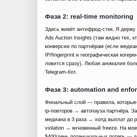
Фаза 2: real-time monitoring
Здесь живёт антифрод-стек. Я держу
Ads Auction Insights (там видно тех, к
конверсии по партнёрам (если медиа
IP/fingerprint и географическая коге
ловится сразу). Любая аномалия бол
Telegram-бот.
Фаза 3: automation and enfo
Финальный слой — правила, которые
ip-повторов → автопауза партнёра. З
медиана в 3 раза → холд выплат до р
violation → мгновенный freeze. На мо
$400/день потенциальных потерь — д