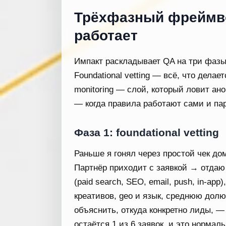
Трёхфазный фреймво
работает
Импакт раскладывает QA на три фазы
Foundational vetting — всё, что делае
monitoring — слой, который ловит ано
— когда правила работают сами и пар
Фаза 1: foundational vetting
Раньше я гонял через простой чек до
Партнёр приходит с заявкой → отдаю е
(paid search, SEO, email, push, in-ap
креативов, gео и язык, среднюю долю
объяснить, откуда конкретно лиды, —
остаётся 1 из 6 заявок, и это нормал