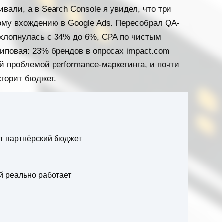
вали, а в Search Console я увидел, что три
ному вхождению в Google Ads. Пересобрал QA-
 схлопнулась с 34% до 6%, CPA по чистым
типовая: 23% брендов в опросах impact.com
ной проблемой performance-маркетинга, и почти
 сгорит бюджет.
ут партнёрский бюджет
 реально работает