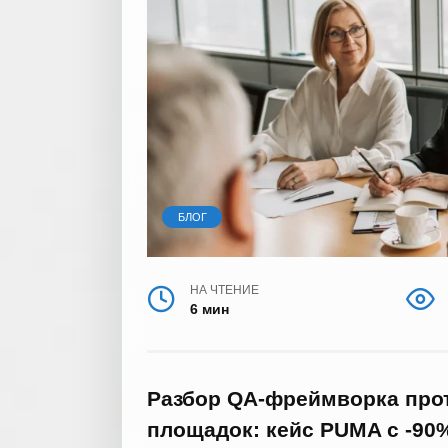
БЛОГ
НА ЧТЕНИЕ
6 мин
Разбор QA-фреймворка проти
площадок: кейс PUMA с -90% 