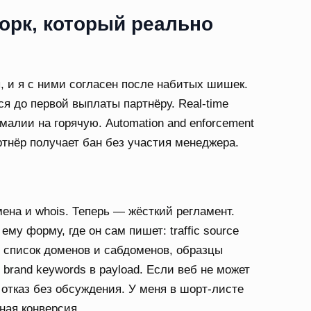
рк, который реально
, и я с ними согласен после набитых шишек.
тся до первой выплаты партнёру. Real-time
малии на горячую. Automation and enforcement
тнёр получает бан без участия менеджера.
мена и whois. Теперь — жёсткий регламент.
му форму, где он сам пишет: traffic source
p), список доменов и сабдоменов, образцы
 brand keywords в payload. Если веб не может
 отказ без обсуждения. У меня в шорт-листе
ьная конверсия.