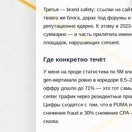
Третья — brand safety: ссылки на сай
твоего же блога, дорах под форумы и 
репутационно ядерно. К этому в 202
суммарно — и часть прилетела именн
площадок, нарушающих consent.
Где конкретно течёт
У меня на проде статистика по 5М клика
gen-вертикали ровно в коридоре 8.5–
оффру дошло до 71% — это тот самый
center трафик через резидентные про
Цифры сходятся с тем, что в PUMA п
снижение fraud и 30% снижение CPA 
сказка.