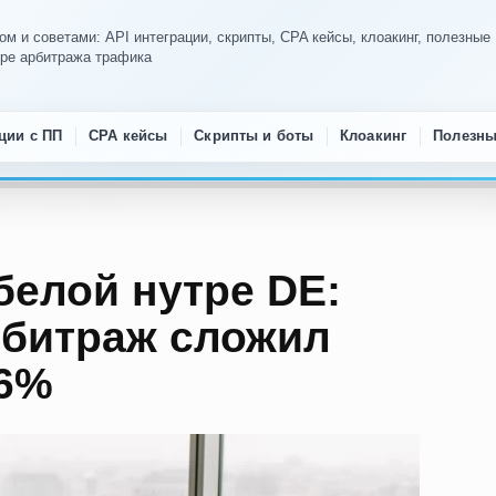
м и советами: API интеграции, скрипты, CPA кейсы, клоакинг, полезные
ире арбитража трафика
ции с ПП
CPA кейсы
Скрипты и боты
Клоакинг
Полезны
белой нутре DE:
рбитраж сложил
 6%