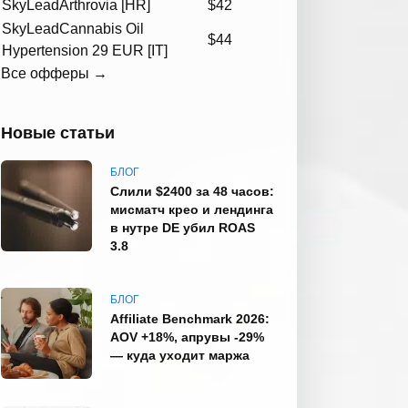
SkyLead
Arthrovia [HR]
$42
SkyLead
Cannabis Oil
$44
Hypertension 29 EUR [IT]
Все офферы →
Новые статьи
БЛОГ
Слили $2400 за 48 часов:
мисматч крео и лендинга
в нутре DE убил ROAS
3.8
БЛОГ
Affiliate Benchmark 2026:
AOV +18%, апрувы -29%
— куда уходит маржа