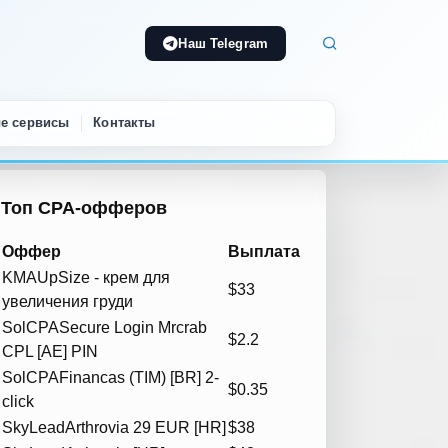
Наш Telegram
е сервисы
Контакты
Топ CPA-офферов
Оффер
Выплата
KMA
UpSize - крем для
$33
увеличения груди
SolCPA
Secure Login Mrcrab
$2.2
CPL [AE] PIN
SolCPA
Financas (TIM) [BR] 2-
$0.35
click
SkyLead
Arthrovia 29 EUR [HR]
$38