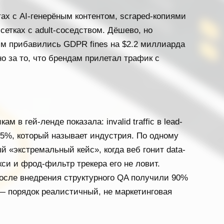
тах с AI-генерёным контентом, scraped-копиями
сетках с adult-соседством. Дёшево, но
3-м прибавились GDPR fines на $2.2 миллиарда
о за то, что брендам прилетал трафик с
м в гей-ленде показала: invalid traffic в lead-
25%, который называет индустрия. По одному
 «экстремальный кейс», когда веб гонит data-
кси и фрод-фильтр трекера его не ловит.
осле внедрения структурного QA получили 90%
— порядок реалистичный, не маркетинговая