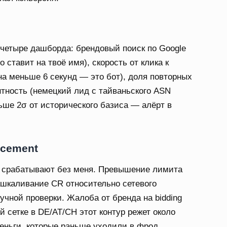
 четыре дашборда: брендовый поиск по Google
то ставит на твоё имя), скорость от клика к
на меньше 6 секунд — это бот), доля повторных
рентность (немецкий лид с тайваньского ASN
ьше 2σ от исторического базиса — алёрт в
rcement
 срабатывают без меня. Превышение лимита
ашкаливание CR относительно сетевого
учной проверки. Жалоба от бренда на bidding
ей сетке в DE/AT/CH этот контур режет около
еньги, которые раньше уходили в фрод.