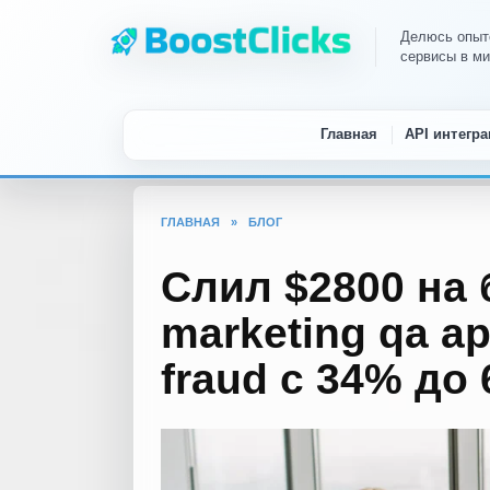
Перейти
к
Делюсь опыто
сервисы в м
содержанию
Главная
API интегра
ГЛАВНАЯ
»
БЛОГ
Слил $2800 на 
marketing qa а
fraud с 34% до