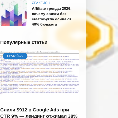
CPA КЕЙСЫ
Affiliate тренды 2026:
почему связки без
creator-угла сливают
40% бюджета
Популярные статьи
CPA КЕЙСЫ
Слили $912 в Google Ads при
CTR 9% — лендинг отжимал 38%